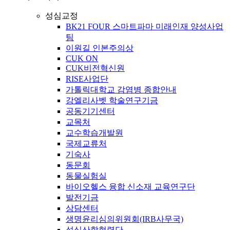
성심교정
BK21 FOUR 스마트파마 미래인재 양성사업
팀
이원길 인본주의상
CUK ON
CUK비전혁신원
RISE사업단
가톨릭대학교 감염병 종합안내
강엘리사벳 학술연구기금
공동기기센터
교목처
교수학습개발원
국제교류처
기숙사
동문회
동물실험실
바이오헬스 융합 신소재 교육연구단
발전기금
상담센터
생명윤리심의위원회(IRB사무국)
성심산학협력단