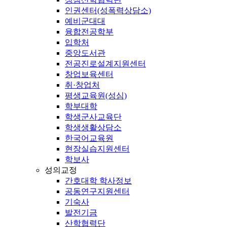
인권센터(성폭력상담소)
예비군대대
융합전공학부
입학처
중앙도서관
전공진로설계지원센터
창업보육센터
취·창업처
평생교육원(성심)
학부대학
학생군사교육단
학생생활상담소
한국어교육원
현장실습지원센터
학보사
성의교정
간호대학 학사정보
공동연구지원센터
기숙사
발전기금
산학협력단