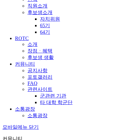
직원소개
후보생소개
자치위원
65기
64기
ROTC
소개
장점ㆍ혜택
후보생 생활
커뮤니티
공지사항
포토갤러리
FAQ
관련사이트
군관련 기관
타 대학 학군단
소통광장
소통광장
모바일메뉴 닫기
커뮤니티