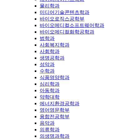
물리학과
미디어기술콘텐츠학과
바이오로직스공학부
바이오메디컬소프트웨어학과
바이오메디컬화학공학과
법학과
사회복지학과
사회학과
생명공학과
성악과
수학과
식품영양학과
심리학과
아동학과
약학대학
에너지환경공학과
영어영문학부
융합전공학부
음악과
의류학과
의생명과학과