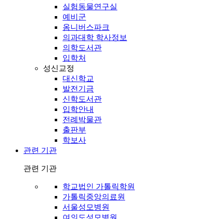
실험동물연구실
예비군
옴니버스파크
의과대학 학사정보
의학도서관
입학처
성신교정
대신학교
발전기금
신학도서관
입학안내
전례박물관
출판부
학보사
관련 기관
관련 기관
학교법인 가톨릭학원
가톨릭중앙의료원
서울성모병원
여의도성모병원