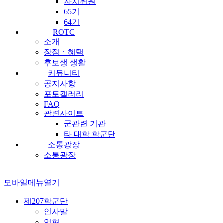
자치위원
65기
64기
ROTC
소개
장점ㆍ혜택
후보생 생활
커뮤니티
공지사항
포토갤러리
FAQ
관련사이트
군관련 기관
타 대학 학군단
소통광장
소통광장
모바일메뉴열기
제207학군단
인사말
연혁