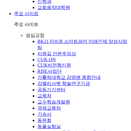
신학과
교회음악대학원
주요 사이트
주요 사이트
성심교정
BK21 FOUR 스마트파마 미래인재 양성사업
팀
이원길 인본주의상
CUK ON
CUK비전혁신원
RISE사업단
가톨릭대학교 감염병 종합안내
강엘리사벳 학술연구기금
공동기기센터
교목처
교수학습개발원
국제교류처
기숙사
동문회
동물실험실