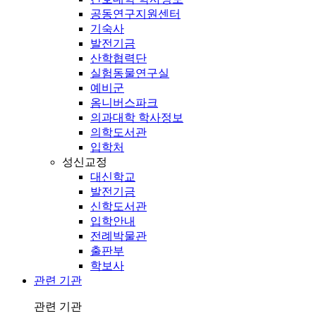
공동연구지원센터
기숙사
발전기금
산학협력단
실험동물연구실
예비군
옴니버스파크
의과대학 학사정보
의학도서관
입학처
성신교정
대신학교
발전기금
신학도서관
입학안내
전례박물관
출판부
학보사
관련 기관
관련 기관