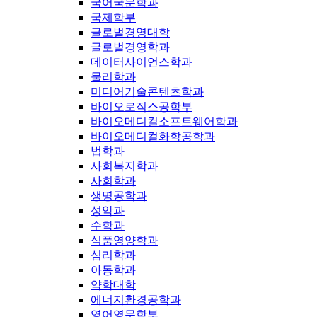
국어국문학과
국제학부
글로벌경영대학
글로벌경영학과
데이터사이언스학과
물리학과
미디어기술콘텐츠학과
바이오로직스공학부
바이오메디컬소프트웨어학과
바이오메디컬화학공학과
법학과
사회복지학과
사회학과
생명공학과
성악과
수학과
식품영양학과
심리학과
아동학과
약학대학
에너지환경공학과
영어영문학부