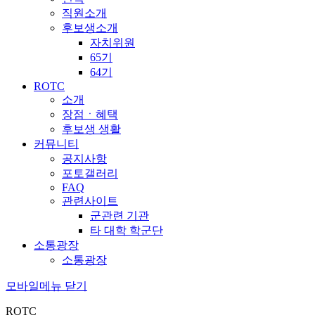
직원소개
후보생소개
자치위원
65기
64기
ROTC
소개
장점ㆍ혜택
후보생 생활
커뮤니티
공지사항
포토갤러리
FAQ
관련사이트
군관련 기관
타 대학 학군단
소통광장
소통광장
모바일메뉴 닫기
ROTC