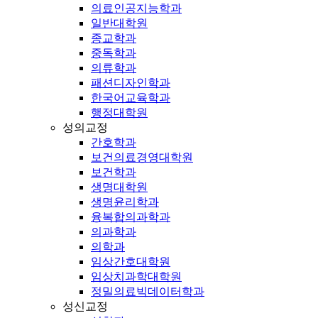
의료인공지능학과
일반대학원
종교학과
중독학과
의류학과
패션디자인학과
한국어교육학과
행정대학원
성의교정
간호학과
보건의료경영대학원
보건학과
생명대학원
생명윤리학과
융복합의과학과
의과학과
의학과
임상간호대학원
임상치과학대학원
정밀의료빅데이터학과
성신교정