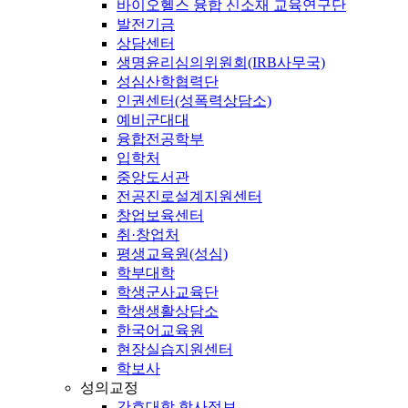
바이오헬스 융합 신소재 교육연구단
발전기금
상담센터
생명윤리심의위원회(IRB사무국)
성심산학협력단
인권센터(성폭력상담소)
예비군대대
융합전공학부
입학처
중앙도서관
전공진로설계지원센터
창업보육센터
취·창업처
평생교육원(성심)
학부대학
학생군사교육단
학생생활상담소
한국어교육원
현장실습지원센터
학보사
성의교정
간호대학 학사정보