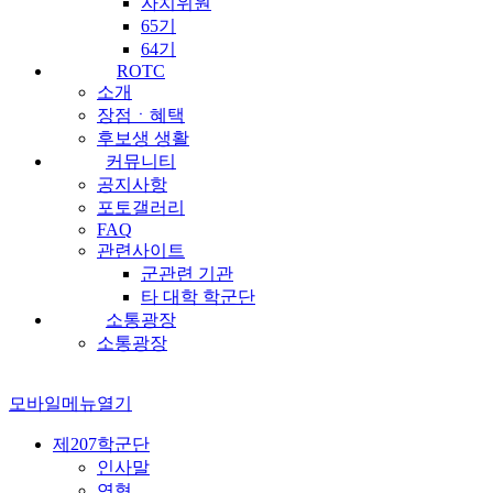
자치위원
65기
64기
ROTC
소개
장점ㆍ혜택
후보생 생활
커뮤니티
공지사항
포토갤러리
FAQ
관련사이트
군관련 기관
타 대학 학군단
소통광장
소통광장
모바일메뉴열기
제207학군단
인사말
연혁